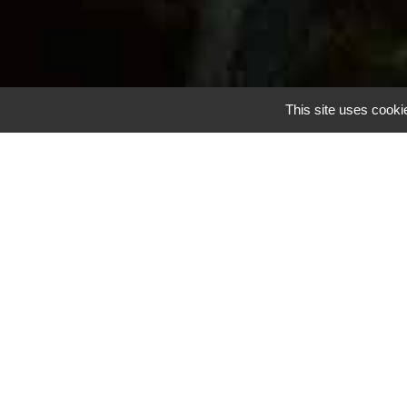
This site uses cooki
Large choix
plantat
Parmi les nombreux aménagements paysagers
Maritimes (06), est fière de proposer son savo
plantes d’exception…).