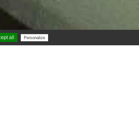
ept all
Personalize
tes pour vos
 massifs
antée à St-Jean-Cap-Ferrat dans les Alpes-
n de végétaux (arbustes, petits et gros sujets,