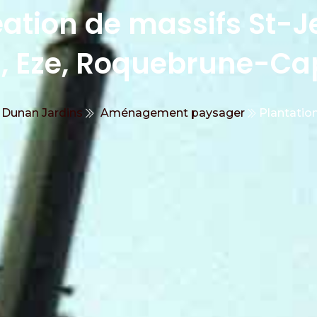
réation de massifs St-
u, Eze, Roquebrune-Ca
Dunan Jardins
Aménagement paysager
Plantatio